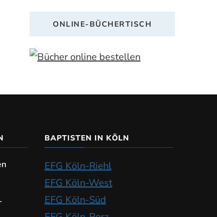
ONLINE-BÜCHERTISCH
N
BAPTISTEN IN KÖLN
en
EFG Köln-Riehl
EFG Köln-West
EFG Köln-Süd
-
EFG Köln-Porz